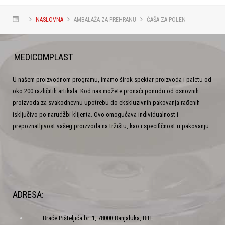
NASLOVNA
AMBALAŽA ZA PREHRANU
ČAŠA ZA POLEN
MEDICOMPLAST
U našem proizvodnom programu, imamo širok spektar proizvoda i paletu od
oko 200 različitih artikala. Kod nas možete pronaći ponudu od osnovnih
proizvoda za svakodnevnu upotrebu do ekskluzivnih pakovanja rađenih
isključivo po narudžbi klijenta. Ovo omogućava individualnost i
prepoznatljivost vašeg proizvoda na tržištu, kao i specifičnost u pakovanju.
ADRESA:
Braće Pišteljića br. 1, 78000 Banjaluka, BiH