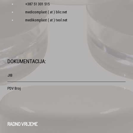
+387 51 301 515
medicomplast ( at ) blic.net
medikomplast ( at ) teol.net
DOKUMENTACIJA:
JIB
PDV Broj
RADNO
VRIJEME