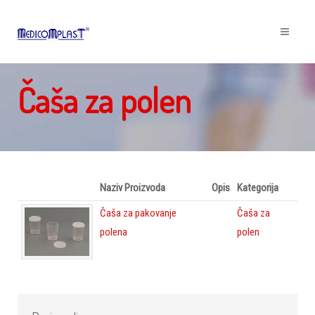
Čaša za polen
Naziv Proizvoda
Opis
Kategorija
Čaša za pakovanje
Čaša za
polena
polen