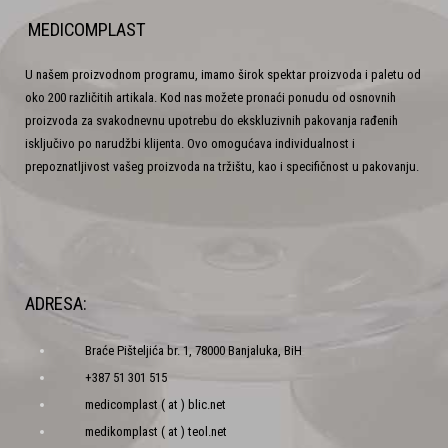
MEDICOMPLAST
U našem proizvodnom programu, imamo širok spektar proizvoda i paletu od
oko 200 različitih artikala. Kod nas možete pronaći ponudu od osnovnih
proizvoda za svakodnevnu upotrebu do ekskluzivnih pakovanja rađenih
isključivo po narudžbi klijenta. Ovo omogućava individualnost i
prepoznatljivost vašeg proizvoda na tržištu, kao i specifičnost u pakovanju.
ADRESA:
Braće Pišteljića br. 1, 78000 Banjaluka, BiH
+387 51 301 515
medicomplast ( at ) blic.net
medikomplast ( at ) teol.net