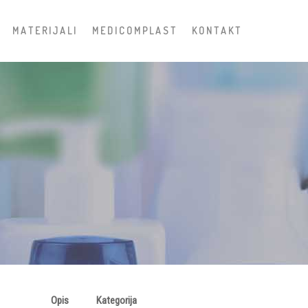
M A T E R I J A L I
M E D I C O M P L A S T
K O N T A K T
Opis
Kategorija