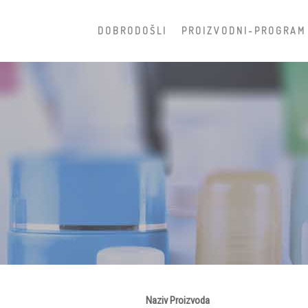
D O B R O D O Š L I
P R O I Z V O D N I - P R O G R A M
Naziv Proizvoda