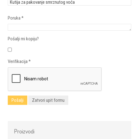
Poruka
*
Pošalji mi kopiju?
Verifikacija
*
Pošalji
Zatvori upit formu
Proizvodi