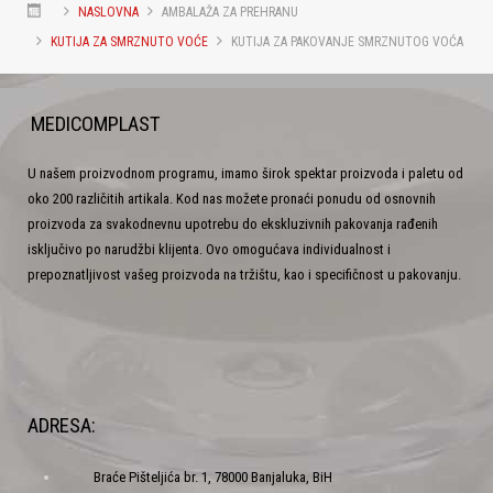
NASLOVNA
AMBALAŽA ZA PREHRANU
KUTIJA ZA SMRZNUTO VOĆE
KUTIJA ZA PAKOVANJE SMRZNUTOG VOĆA
MEDICOMPLAST
U našem proizvodnom programu, imamo širok spektar proizvoda i paletu od
oko 200 različitih artikala. Kod nas možete pronaći ponudu od osnovnih
proizvoda za svakodnevnu upotrebu do ekskluzivnih pakovanja rađenih
isključivo po narudžbi klijenta. Ovo omogućava individualnost i
prepoznatljivost vašeg proizvoda na tržištu, kao i specifičnost u pakovanju.
ADRESA:
Braće Pišteljića br. 1, 78000 Banjaluka, BiH