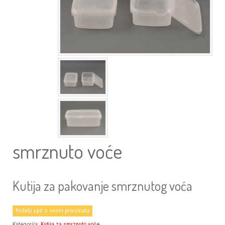
smrznuto voće
Kutija za pakovanje smrznutog voća
Pošalji upit o ovom proizvodu
Kategorija:
Kutija za smrznuto voće