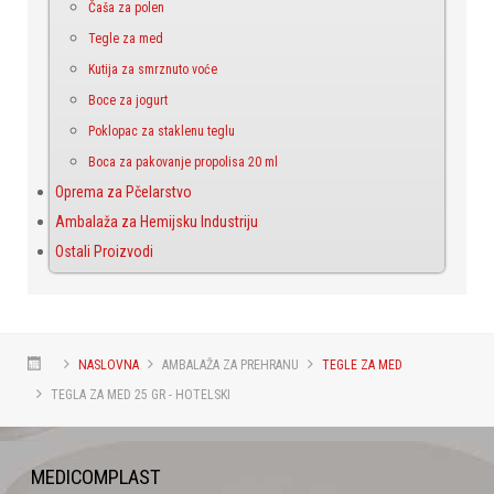
Čaša za polen
Tegle za med
Kutija za smrznuto voće
Boce za jogurt
Poklopac za staklenu teglu
Boca za pakovanje propolisa 20 ml
Oprema za Pčelarstvo
Ambalaža za Hemijsku Industriju
Ostali Proizvodi
NASLOVNA
AMBALAŽA ZA PREHRANU
TEGLE ZA MED
TEGLA ZA MED 25 GR - HOTELSKI
MEDICOMPLAST