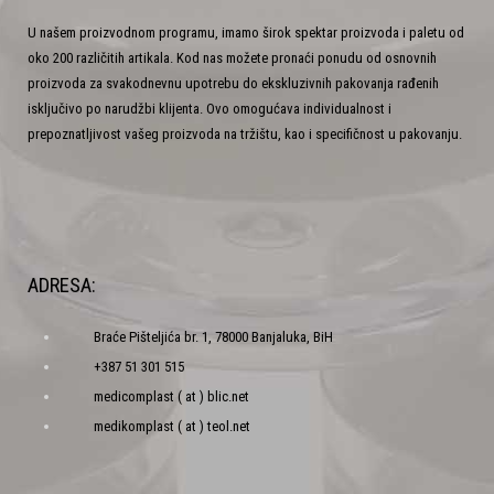
U našem proizvodnom programu, imamo širok spektar proizvoda i paletu od
oko 200 različitih artikala. Kod nas možete pronaći ponudu od osnovnih
proizvoda za svakodnevnu upotrebu do ekskluzivnih pakovanja rađenih
isključivo po narudžbi klijenta. Ovo omogućava individualnost i
prepoznatljivost vašeg proizvoda na tržištu, kao i specifičnost u pakovanju.
ADRESA:
Braće Pišteljića br. 1, 78000 Banjaluka, BiH
+387 51 301 515
medicomplast ( at ) blic.net
medikomplast ( at ) teol.net