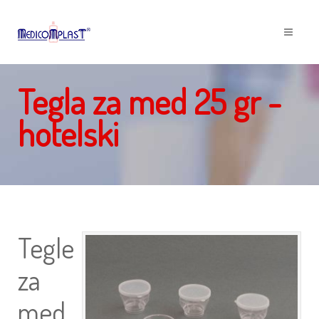
Tegla za med 25 gr -
hotelski
Tegle
za
med