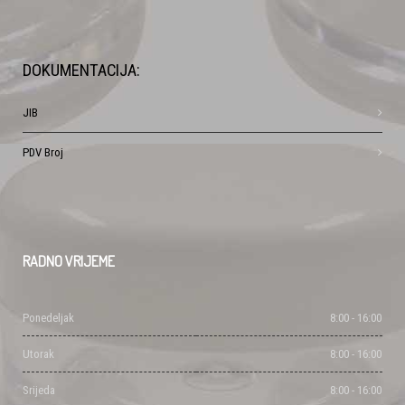
DOKUMENTACIJA:
JIB
PDV Broj
RADNO
VRIJEME
Ponedeljak
8:00 - 16:00
Utorak
8:00 - 16:00
Srijeda
8:00 - 16:00