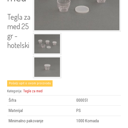
Tegla za
med 25
gr -
hotelski
Pošalji upit o ovom proizvodu
Kategorija:
Tegle za med
Šifra
000051
Materijal
PS
Minimalno pakovanje
1000 Komada