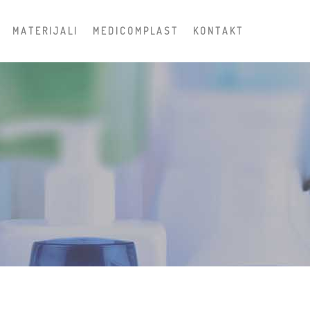
M A T E R I J A L I
M E D I C O M P L A S T
K O N T A K T