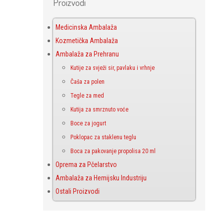
Proizvodi
Medicinska Ambalaža
Kozmetička Ambalaža
Ambalaža za Prehranu
Kutije za svježi sir, pavlaku i vrhnje
Čaša za polen
Tegle za med
Kutija za smrznuto voće
Boce za jogurt
Poklopac za staklenu teglu
Boca za pakovanje propolisa 20 ml
Oprema za Pčelarstvo
Ambalaža za Hemijsku Industriju
Ostali Proizvodi