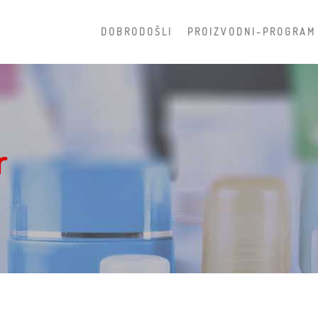
D O B R O D O Š L I
P R O I Z V O D N I - P R O G R A M
r