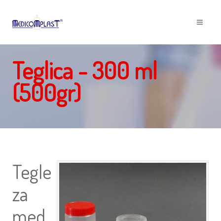
Teglica - 300 ml
(500gr)
Tegle
za
med