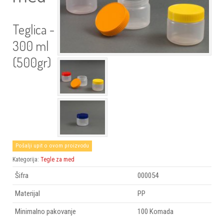
Teglica -
300 ml
(500gr)
Pošalji upit o ovom proizvodu
Kategorija:
Tegle za med
Šifra
000054
Materijal
PP
Minimalno pakovanje
100 Komada