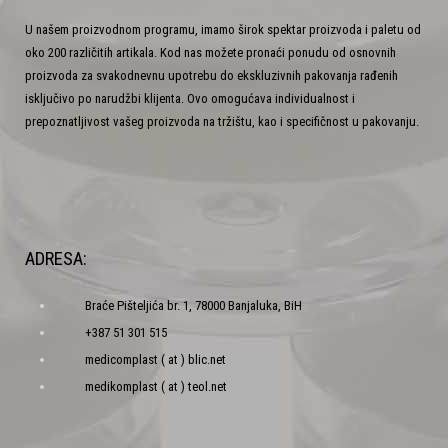
U našem proizvodnom programu, imamo širok spektar proizvoda i paletu od
oko 200 različitih artikala. Kod nas možete pronaći ponudu od osnovnih
proizvoda za svakodnevnu upotrebu do ekskluzivnih pakovanja rađenih
isključivo po narudžbi klijenta. Ovo omogućava individualnost i
prepoznatljivost vašeg proizvoda na tržištu, kao i specifičnost u pakovanju.
ADRESA:
Braće Pišteljića br. 1, 78000 Banjaluka, BiH
+387 51 301 515
medicomplast ( at ) blic.net
medikomplast ( at ) teol.net