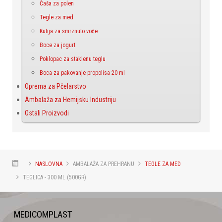
Čaša za polen
Tegle za med
Kutija za smrznuto voće
Boce za jogurt
Poklopac za staklenu teglu
Boca za pakovanje propolisa 20 ml
Oprema za Pčelarstvo
Ambalaža za Hemijsku Industriju
Ostali Proizvodi
NASLOVNA
AMBALAŽA ZA PREHRANU
TEGLE ZA MED
TEGLICA - 300 ML (500GR)
MEDICOMPLAST