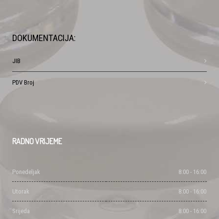
DOKUMENTACIJA:
JIB
PDV Broj
RADNO
VRIJEME
Ponedeljak
8:00 - 16:00
Utorak
8:00 - 16:00
Srijeda
8:00 - 16:00