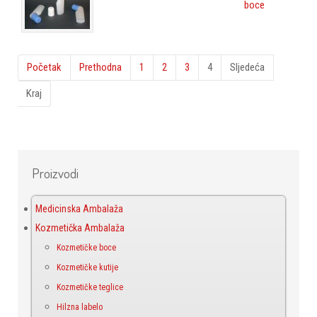
boce
Početak
Prethodna
1
2
3
4
Sljedeća
Kraj
Proizvodi
Medicinska Ambalaža
Kozmetička Ambalaža
Kozmetičke boce
Kozmetičke kutije
Kozmetičke teglice
Hilzna labelo