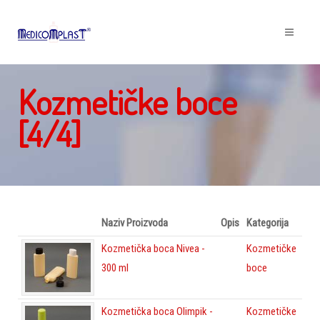
Kozmetičke boce
[4/4]
Naziv Proizvoda
Opis
Kategorija
Kozmetička boca Nivea -
Kozmetičke
300 ml
boce
Kozmetička boca Olimpik -
Kozmetičke