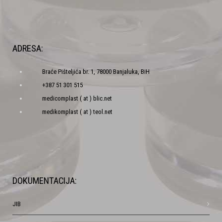
ADRESA:
Braće Pišteljića br. 1, 78000 Banjaluka, BiH
+387 51 301 515
medicomplast ( at ) blic.net
medikomplast ( at ) teol.net
DOKUMENTACIJA:
JIB