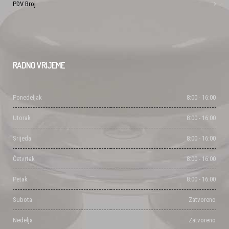
PDV Broj
RADNO
VRIJEME
Ponedeljak
8:00 - 16:00
Utorak
8:00 - 16:00
Srijeda
8:00 - 16:00
Četvrtak
8:00 - 16:00
Petak
8:00 - 16:00
Subota
Zatvoreno
Nedelja
Zatvoreno