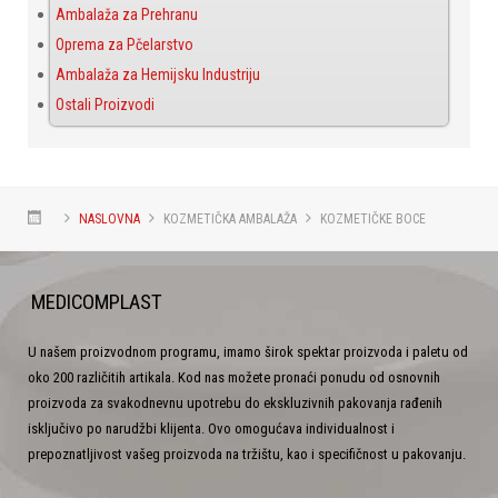
Ambalaža za Prehranu
Oprema za Pčelarstvo
Ambalaža za Hemijsku Industriju
Ostali Proizvodi
NASLOVNA
KOZMETIČKA AMBALAŽA
KOZMETIČKE BOCE
MEDICOMPLAST
U našem proizvodnom programu, imamo širok spektar proizvoda i paletu od
oko 200 različitih artikala. Kod nas možete pronaći ponudu od osnovnih
proizvoda za svakodnevnu upotrebu do ekskluzivnih pakovanja rađenih
isključivo po narudžbi klijenta. Ovo omogućava individualnost i
prepoznatljivost vašeg proizvoda na tržištu, kao i specifičnost u pakovanju.