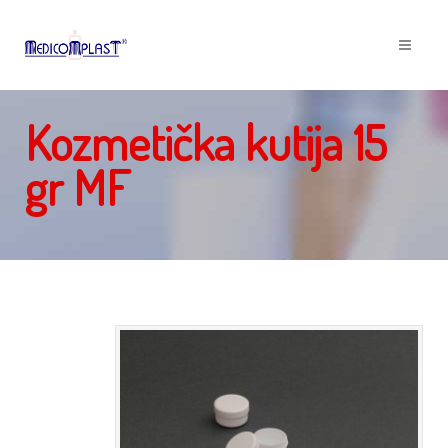
Kozmetička kutija 15
gr MF