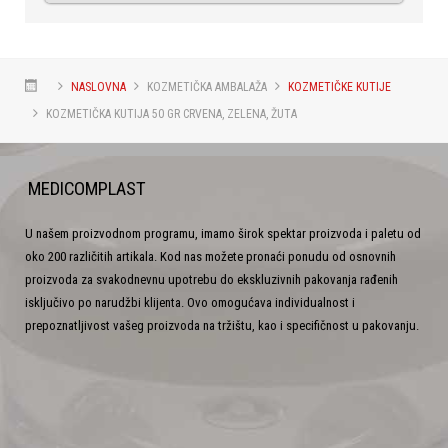
NASLOVNA
KOZMETIČKA AMBALAŽA
KOZMETIČKE KUTIJE
KOZMETIČKA KUTIJA 50 GR CRVENA, ZELENA, ŽUTA
MEDICOMPLAST
U našem proizvodnom programu, imamo širok spektar proizvoda i paletu od
oko 200 različitih artikala. Kod nas možete pronaći ponudu od osnovnih
proizvoda za svakodnevnu upotrebu do ekskluzivnih pakovanja rađenih
isključivo po narudžbi klijenta. Ovo omogućava individualnost i
prepoznatljivost vašeg proizvoda na tržištu, kao i specifičnost u pakovanju.