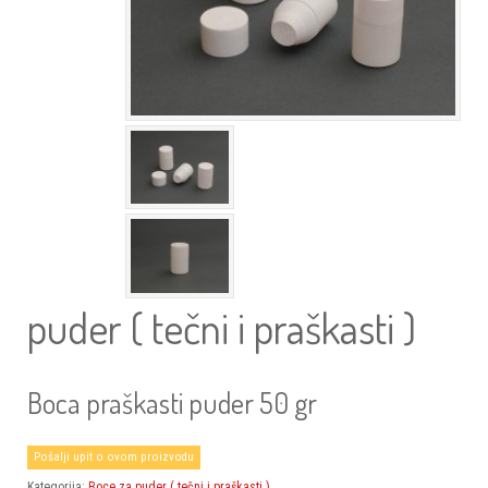
puder ( tečni i praškasti )
Boca praškasti puder 50 gr
Pošalji upit o ovom proizvodu
Kategorija:
Boce za puder ( tečni i praškasti )