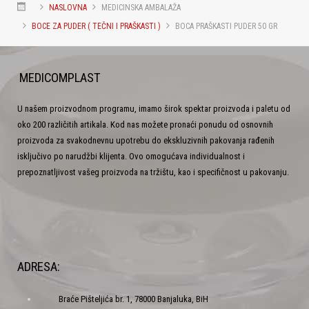
NASLOVNA
MEDICINSKA AMBALAŽA
BOCE ZA PUDER ( TEČNI I PRAŠKASTI )
BOCA PRAŠKASTI PUDER 50 GR
MEDICOMPLAST
U našem proizvodnom programu, imamo širok spektar proizvoda i paletu od
oko 200 različitih artikala. Kod nas možete pronaći ponudu od osnovnih
proizvoda za svakodnevnu upotrebu do ekskluzivnih pakovanja rađenih
isključivo po narudžbi klijenta. Ovo omogućava individualnost i
prepoznatljivost vašeg proizvoda na tržištu, kao i specifičnost u pakovanju.
ADRESA:
Braće Pišteljića br. 1, 78000 Banjaluka, BiH