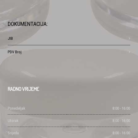
DOKUMENTACIJA:
JIB
PDV Broj
RADNO
VRIJEME
Ponedeljak
8:00 - 16:00
Utorak
8:00 - 16:00
Srijeda
8:00 - 16:00