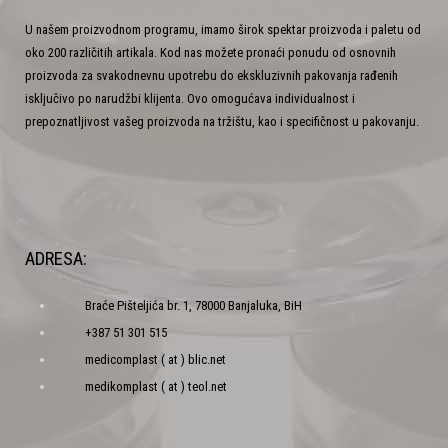
U našem proizvodnom programu, imamo širok spektar proizvoda i paletu od
oko 200 različitih artikala. Kod nas možete pronaći ponudu od osnovnih
proizvoda za svakodnevnu upotrebu do ekskluzivnih pakovanja rađenih
isključivo po narudžbi klijenta. Ovo omogućava individualnost i
prepoznatljivost vašeg proizvoda na tržištu, kao i specifičnost u pakovanju.
ADRESA:
Braće Pišteljića br. 1, 78000 Banjaluka, BiH
+387 51 301 515
medicomplast ( at ) blic.net
medikomplast ( at ) teol.net