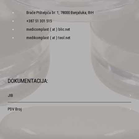
Braće Pišteljića br. 1, 78000 Banjaluka, BiH
+387 51 301 515
medicomplast ( at ) blic.net
medikomplast ( at ) teol.net
DOKUMENTACIJA:
JIB
PDV Broj