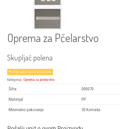
Oprema za Pčelarstvo
Skupljač polena
Pošalji upit o ovom proizvodu
Kategorija:
Oprema za pčelarstvo
Šifra
000070
Materijal
PP
Minimalno pakovanje
50 Komada
Pošalji upit o ovom Proizvodu