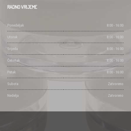
RADNO
VRIJEME
Ponedeljak
8:00 - 16:00
Utorak
8:00 - 16:00
Srijeda
8:00 - 16:00
Četvrtak
8:00 - 16:00
Petak
8:00 - 16:00
Subota
Zatvoreno
Nedelja
Zatvoreno