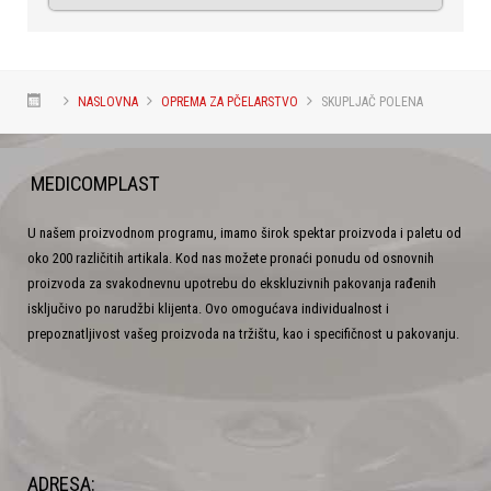
NASLOVNA
OPREMA ZA PČELARSTVO
SKUPLJAČ POLENA
MEDICOMPLAST
U našem proizvodnom programu, imamo širok spektar proizvoda i paletu od
oko 200 različitih artikala. Kod nas možete pronaći ponudu od osnovnih
proizvoda za svakodnevnu upotrebu do ekskluzivnih pakovanja rađenih
isključivo po narudžbi klijenta. Ovo omogućava individualnost i
prepoznatljivost vašeg proizvoda na tržištu, kao i specifičnost u pakovanju.
ADRESA: